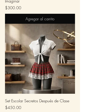
Imaginar
Precio
$300.00
Agregar al carrito
Set Escolar Secretos Después de Clase
Precio
$450.00