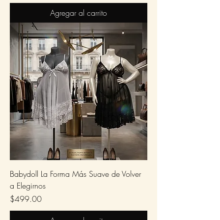
Agregar al carrito
Babydoll La Forma Más Suave de Volver
a Elegirnos
Precio
$499.00