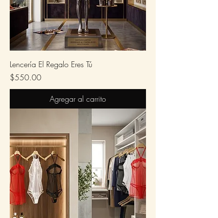
Lencería El Regalo Eres Tú
Precio
$550.00
Agregar al carrito