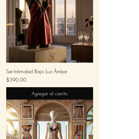
Set Intimidad Bajo Luz Ámbar
Precio
$390.00
Agregar al carrito