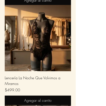
Agregar al carrito
Lencería La Noche Que Volvimos a
Mirarnos
Precio
$499.00
Agregar al carrito