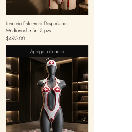
Lencería Enfermera Después de
Medianoche Set 3 pzs
Precio
$490.00
Agregar al carrito