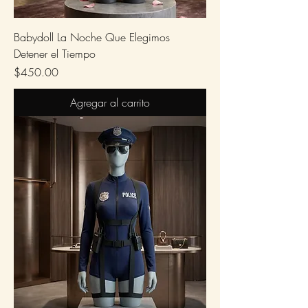
Babydoll La Noche Que Elegimos
Detener el Tiempo
Precio
$450.00
Agregar al carrito