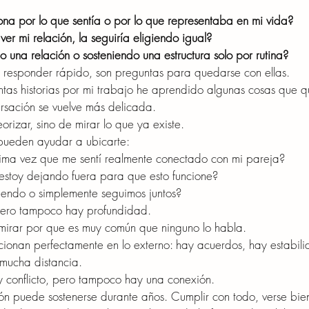
ona por lo que sentía o por lo que representaba en mi vida?
ver mi relación, la seguiría eligiendo igual?
o una relación o sosteniendo una estructura solo por rutina?
responder rápido, son preguntas para quedarse con ellas.
tas historias por mi trabajo he aprendido algunas cosas que qu
rsación se vuelve más delicada.
orizar, sino de mirar lo que ya existe.
 pueden ayudar a ubicarte:
tima vez que me sentí realmente conectado con mi pareja?
estoy dejando fuera para que esto funcione?
iendo o simplemente seguimos juntos?
 pero tampoco hay profundidad.
e mirar por que es muy común que ninguno lo habla.
cionan perfectamente en lo externo: hay acuerdos, hay estabili
mucha distancia.
 conflicto, pero tampoco hay una conexión.
ión puede sostenerse durante años. Cumplir con todo, verse bie