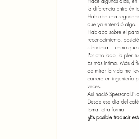
Hace algunos días, en
la diferencia entre éxit
Hablaba con seguridad
que ya entendió algo.
Hablaba sobre el paradi
reconocimiento, posici
silenciosa… como que a
Por otro lado, la plenit
Es más íntima. Más dif
de mirar la vida me ll
carrera en ingeniería p
veces.
Así nació 
Spersonal.N
Desde ese día del café
tomar otra forma:
¿Es posible traducir es