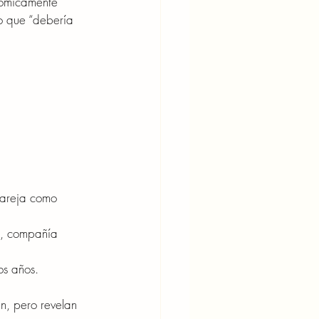
nómicamente 
o que “debería 
pareja como 
d, compañía 
os años.
n, pero revelan 