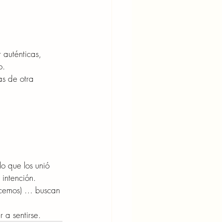
auténticas, 
o.
as de otra 
lo que los unió 
 intención.
acemos) … buscan 
 a sentirse.