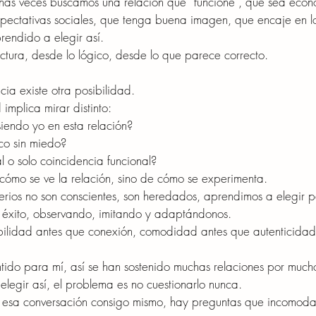
has veces buscamos una relación que “funcione”, que sea eco
pectativas sociales, que tenga buena imagen, que encaje en l
rendido a elegir así.
ctura, desde lo lógico, desde lo que parece correcto.
ia existe otra posibilidad.
 implica mirar distinto:
iendo yo en esta relación?
co sin miedo?
 o solo coincidencia funcional?
 cómo se ve la relación, sino de cómo se experimenta.
terios no son conscientes, son heredados, aprendimos a elegir 
l éxito, observando, imitando y adaptándonos.
bilidad antes que conexión, comodidad antes que autenticida
.
ntido para mí, así se han sostenido muchas relaciones por much
elegir así, el problema es no cuestionarlo nunca.
r esa conversación consigo mismo, hay preguntas que incomoda