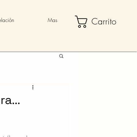
Carrito
elación
Mas
era…