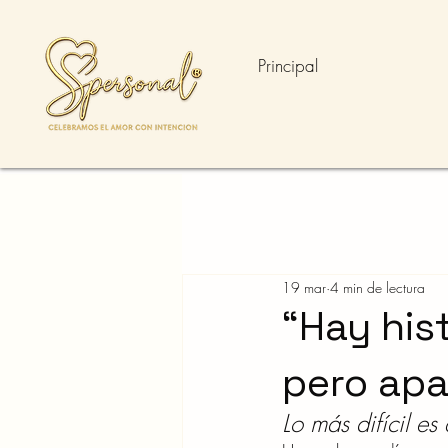
Principal
19 mar
4 min de lectura
“Hay hist
pero apa
Lo más difícil es