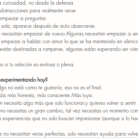
a curiosidad, no desde la defensa
 distracciones para realmente verse
 empezar a preguntar
 sola, aparece después de auto observarse.
s necesitan empezar de nuevo.Algunas necesitan empezar a ser 
y empezar a hablar con amor lo que se ha mantenido en silenci
s están destinadas a romperse, algunas están esperando ser vist
s si tu relación es exitosa o plena.
 experimentando hoy?
go no está como te gustaría, eso no es el final.
rada más honesta, más consciente.Más tuya.
ón necesita algo más que solo funcionar,y quieres volver a sentir 
z no necesitas un gran cambio, tal vez necesitas un momento con
 experiencias que no solo buscan impresionar (aunque si lo h
e no necesitan verse perfectas, solo necesitan ayuda para volver