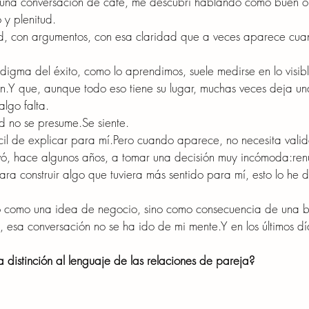
 una conversación de café, me descubrí hablando como buen o
o y plenitud.
, con argumentos, con esa claridad que a veces aparece cua
gma del éxito, como lo aprendimos, suele medirse en lo visible
ón.Y que, aunque todo eso tiene su lugar, muchas veces deja un
lgo falta.
ud no se 
presume.Se
 siente.
ícil de explicar para mí.Pero cuando aparece, no necesita vali
evó, hace algunos años, a tomar una decisión muy incómoda:ren
ara construir algo que tuviera más sentido para mí, esto lo he 
o
 como una idea de negocio, sino como consecuencia de una bú
, esa conversación no se ha ido de mi mente.Y en los últimos d
ta distinción al lenguaje de las relaciones de pareja?