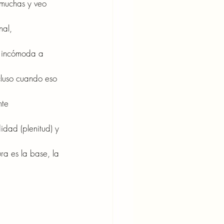
 muchas y veo 
nal, 
s incómoda a 
cluso cuando eso 
nte
idad (plenitud) y 
ra es la base, la 