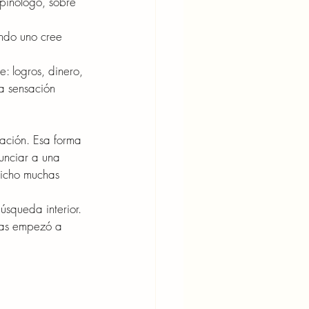
pinólogo, sobre 
ndo uno cree 
: logros, dinero, 
a sensación 
dación. Esa forma 
unciar a una 
dicho muchas 
squeda interior.
ías empezó a 