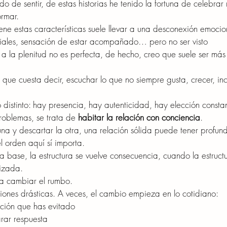
o de sentir, de estas historias he tenido la fortuna de celebrar
rmar.
ne estas características suele llevar a una desconexión emocio
ciales, sensación de estar acompañado… pero no ser visto
 a la plenitud no es perfecta, de hecho, creo que suele ser má
o que cuesta decir, escuchar lo que no siempre gusta, crecer, in
 distinto: hay presencia, hay autenticidad, hay elección consta
roblemas, se trata de 
habitar la relación con conciencia
.
na y descartar la otra, una relación sólida puede tener profund
 el orden aquí sí importa.
a base, la estructura se vuelve consecuencia, cuando la estructu
tizada.
a cambiar el rumbo.
iones drásticas. A veces, el cambio empieza en lo cotidiano:
ación que has evitado
rar respuesta