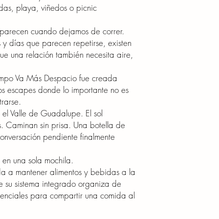
defecto de fabricación
as, playa, viñedos o picnic
48 horas posteriores 
ayudarte a resolver la 
aparecen cuando dejamos de correr.
En el caso de product
s y días que parecen repetirse, existen
gestionarse reemplazos
e una relación también necesita aire,
nuestro proceso de pe
presente daños de fabr
Nuestro compromiso es
iempo Va Más Despacio fue creada
justa y satisfactoria p
 escapes donde lo importante no es
sea positiva de principi
trarse.
el Valle de Guadalupe. El sol
s. Caminan sin prisa. Una botella de
conversación pendiente finalmente
o en una sola mochila.
a a mantener alimentos y bebidas a la
e su sistema integrado organiza de
senciales para compartir una comida al