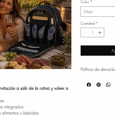
Color
*
Elegir
Cantidad
*
Ag
Política de devoclu
CAMBIOS Y DEVOLU
Debido a que muchos d
itación a salir de la rutina y volver a
personalizados o prep
pedido, no se aceptan
nas
vez iniciado el proces
os integrados
preparación del pedid
Si tu producto llega d
 alimentos y bebidas