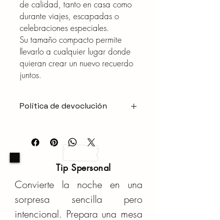
de calidad, tanto en casa como
durante viajes, escapadas o
celebraciones especiales.
Su tamaño compacto permite
llevarlo a cualquier lugar donde
quieran crear un nuevo recuerdo
juntos.
Política de devoclución
CAMBIOS Y DEVOLUCIONES
Debido a que muchos de nuestros
productos son personalizados o
preparados específicamente para cada
Tip Spersonal
pedido, no se aceptan cancelaciones ni
devoluciones una vez iniciado el
Convierte la noche en una
proceso de producción, personalización
sorpresa sencilla pero
o preparación del pedido.
Si tu producto llega dañado, incompleto
intencional. Prepara una mesa
o presenta algún defecto de fabricación,