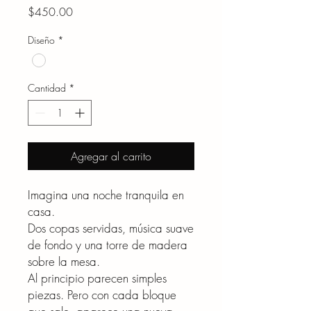
Precio
$450.00
Diseño
*
Cantidad
*
Agregar al carrito
Imagina una noche tranquila en
casa.
Dos copas servidas, música suave
de fondo y una torre de madera
sobre la mesa.
Al principio parecen simples
piezas. Pero con cada bloque