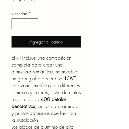
Precio
$1,800.00
Cantidad
*
Agregar al carrito
El kit incluye una composición
completa para crear una
atmósfera romántica memorable:
un gran globo decorativo
LOVE
,
corazones metálicos en diferentes
tamaños y colores, lluvia de cintas
rojas, más de
400 pétalos
decorativos
, cintas para armado
y puntos adhesivos que facilitan
la instalación.
Los globos de aluminio de alta