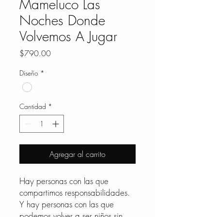
Mameluco Las
Noches Donde
Volvemos A Jugar
Precio
$790.00
Diseño
*
Cantidad
*
Agregar al carrito
Hay personas con las que
compartimos responsabilidades.
Y hay personas con las que
podemos volver a ser niños sin