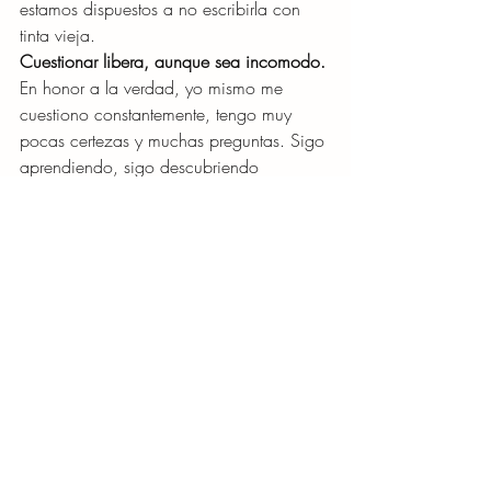
estamos dispuestos a no escribirla con 
tinta vieja.
Cuestionar libera, aunque sea incomodo.
En honor a la verdad, yo mismo me 
cuestiono constantemente, tengo muy 
pocas certezas y muchas preguntas. Sigo 
aprendiendo, sigo descubriendo 
creencias que me limitan, incluso algunas 
que juraba tener resueltas.
He aprendido que dudar de lo que creo 
no me hace menos firme, me hace más 
libre.
Cuestionarse no es perder identidad, es 
actualizarla.
El propósito de este artículo no es 
convencerte de nada. Es invitarte a mirar 
hacia dentro con valentía y curiosidad.
Tal vez, al revisar tus certezas, descubras 
una nueva posibilidad.Tal vez no cambie 