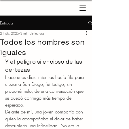
Entrada
21 dic 2025
3 min de lectura
Todos los hombres son
iguales
Y el peligro silencioso de las 
certezas
Hace unos días, mientras hacía fila para 
cruzar a San Diego, fui testigo, sin 
proponérmelo, de una conversación que 
se quedó conmigo más tiempo del 
esperado.
Delante de mí, una joven compartía con 
quien la acompañaba el dolor de haber 
descubierto una infidelidad. No era la 