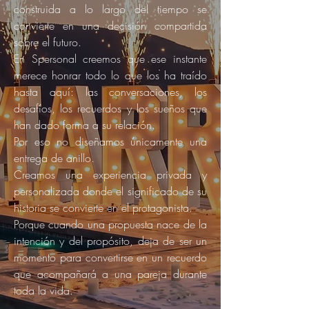
construida a lo largo del tiempo se
convierte en una decisión compartida
sobre el futuro.
En Spersonal creemos que ese instante
merece honrar todo lo que los ha traído
hasta aquí: las conversaciones, los
desafíos, los recuerdos y los sueños que
han dado forma a su relación.
Por eso no diseñamos únicamente una
entrega de anillo.
Creamos una experiencia privada y
personalizada donde el significado de su
historia se convierte en el protagonista.
Porque cuando una propuesta nace de la
intención y del propósito, deja de ser un
momento para convertirse en un recuerdo
que acompañará a una pareja durante
toda la vida.