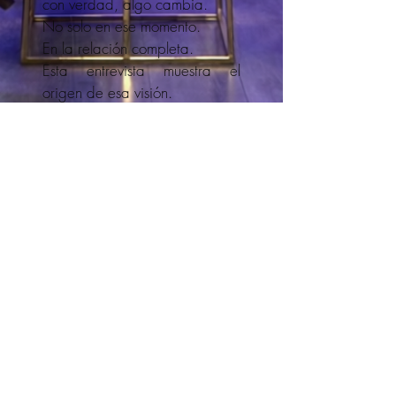
con verdad, algo cambia.
No solo en ese momento.
En la relación completa.
Esta entrevista muestra el
origen de esa visión.
No como una estrategia… sino
como una forma distinta de
entender el amor.
Y quizá, mientras la ves, algo
en ti también se mueva.
Descubre por qué celebrar una relación puede cambiarlo todo
GARANTíA DE
SATISFACCIóN​