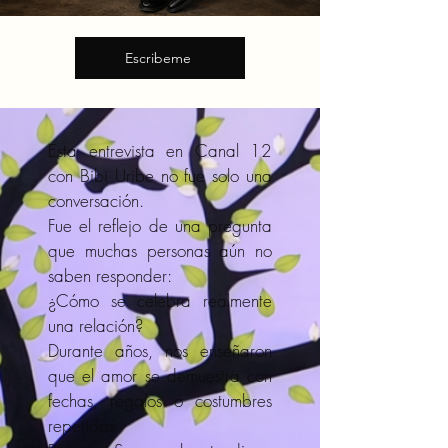
Escribeme
Esta entrevista en Canal 12
con Bibi Uribe no fue solo una
conversación.
Fue el reflejo de una pregunta
que muchas personas aún no
saben responder:
¿Cómo se celebra realmente
una relación?
Durante años, nos enseñaron
que el amor se demuestra con
fechas, regalos o costumbres
repetidas.