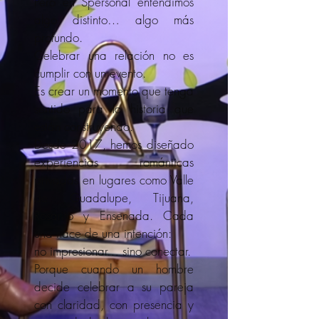
Pero en Spersonal entendimos
algo distinto… algo más
profundo.
Celebrar una relación no es
cumplir con un evento.
Es crear un momento que tenga
sentido para la historia que
están construyendo.
Desde 2017, hemos diseñado
experiencias románticas
privadas en lugares como Valle
de Guadalupe, Tijuana,
Rosarito y Ensenada. Cada
una nace de una intención:
no impresionar… sino conectar.
Porque cuando un hombre
decide celebrar a su pareja
con claridad, con presencia y