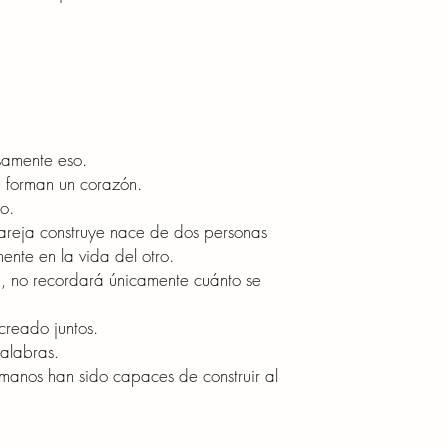
Debido a la naturaleza
aceptan devoluciones 
percepción estética o 
Si detectas algún pro
recibirlo, te recomend
compartir fotografías 
de atención.
Nuestro compromiso es
isamente eso.
justa y satisfactoria p
, forman un corazón.
sea positiva de principi
o.
areja construye nace de dos personas
ente en la vida del otro.
, no recordará únicamente cuánto se
creado juntos.
palabras.
manos han sido capaces de construir al