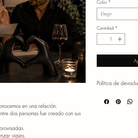
Color
*
Elegir
Cantidad
*
Ag
Política de devoclu
CAMBIOS Y DEVOLU
Queremos que cada pie
onocemos en una relación.
llenos de significado y
entre dos personas fue creado con sus
Si tu producto llega d
algún defecto de fabri
provisadas.
primeras 48 horas post
podamos ayudarte a res
zar viajes.