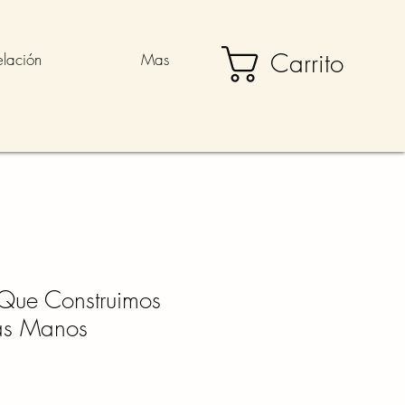
Carrito
elación
Mas
 Que Construimos
as Manos