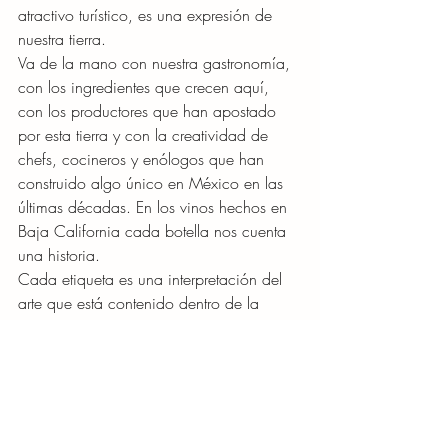
atractivo turístico, es una expresión de 
nuestra tierra.
Va de la mano con nuestra gastronomía, 
con los ingredientes que crecen aquí, 
con los productores que han apostado 
por esta tierra y con la creatividad de 
chefs, cocineros y enólogos que han 
construido algo único en México en las 
últimas décadas. En los vinos hechos en 
Baja California cada botella nos cuenta 
una historia.
Cada etiqueta es una interpretación del 
arte que está contenido dentro de la 
botella.
Y quizá por eso no me sorprendió tanto 
escuchar 
Baja California
 en una serie 
internacional sobre vino. En realidad, es 
un reconocimiento que tarde o temprano 
tenía que llegar.